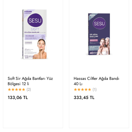
Soft Sir Ağda Bantları Yüz
Hassas Ciltler Ağda Bandı
Bölgesi 12 li
40 Lı
(2)
(1)
133,06 TL
333,45 TL