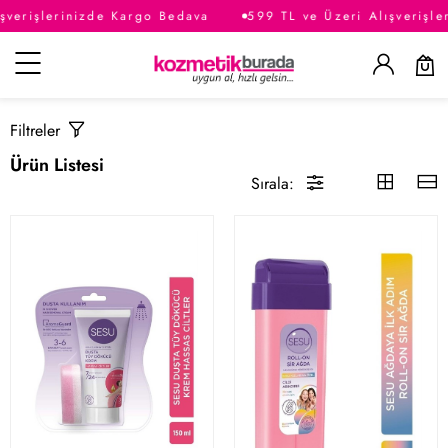
verişlerinizde Kargo Bedava
599 TL ve Üzeri Alışverişler
Kategoriler
Filtreler
Ürün Listesi
Sırala: