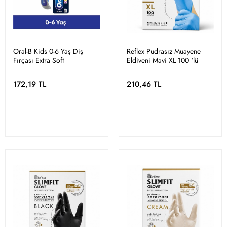
Oral-B Kids 0-6 Yaş Diş
Reflex Pudrasız Muayene
Fırçası Extra Soft
Eldiveni Mavi XL 100 'lü
172,19 TL
210,46 TL