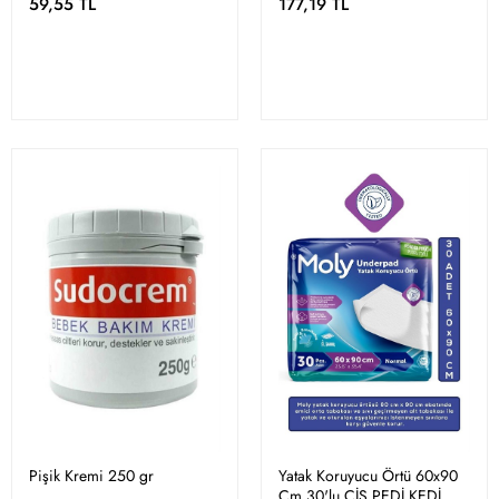
59,55 TL
177,19 TL
Pişik Kremi 250 gr
Yatak Koruyucu Örtü 60x90
Cm 30'lu ÇİŞ PEDİ KEDİ