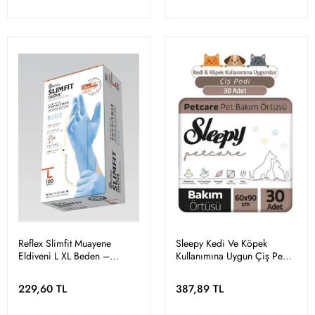
Reflex Slimfit Muayene
Sleepy Kedi Ve Köpek
Eldiveni L XL Beden –
Kullanımına Uygun Çiş Pedi
Pudrasız 100’lü Kutu
Yatak Koruyucu 60x90cm
229,60 TL
387,89 TL