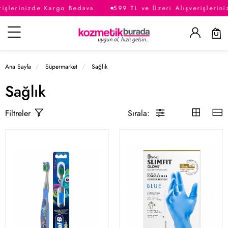
lerinizde Kargo Bedava
599 TL ve Üzeri Alışverişleriniz
Kategoriler
Ana Sayfa
Süpermarket
Sağlık
Sağlık
Sırala:
Filtreler