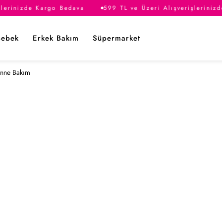
şlerinizde Kargo Bedava
599 TL ve Üzeri Alışverişleriniz
Bebek
Erkek Bakım
Süpermarket
nne Bakım