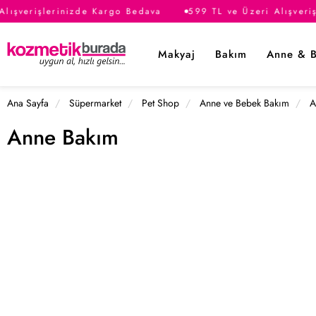
lışverişlerinizde Kargo Bedava
599 TL ve Üzeri Alışveri
Makyaj
Bakım
Anne & 
Ana Sayfa
Süpermarket
Pet Shop
Anne ve Bebek Bakım
A
Anne Bakım