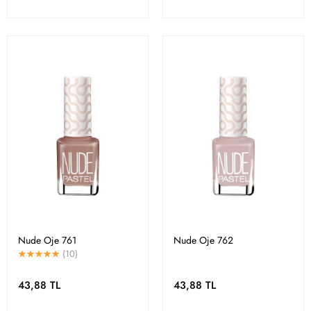
Nude Oje 761
Nude Oje 762
(10)
43,88 TL
43,88 TL