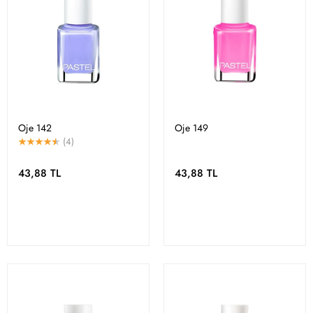
Oje 142
Oje 149
(4)
43,88 TL
43,88 TL