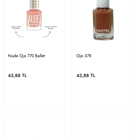
Nude Oje 770 Ballet
Oje 378
43,88 TL
43,88 TL