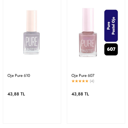
Oje Pure 610
Oje Pure 607
(4)
43,88 TL
43,88 TL