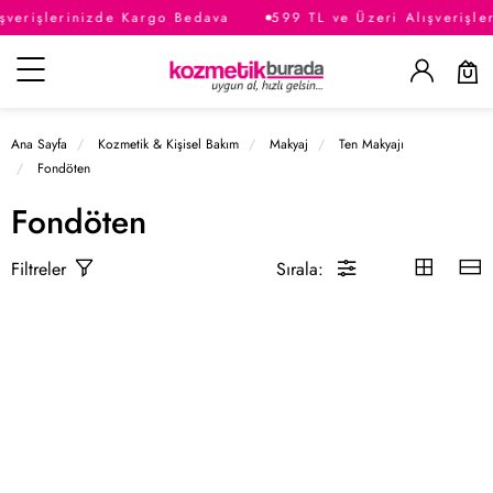
şverişlerinizde Kargo Bedava
599 TL ve Üzeri Alışverişle
Kategoriler
Ana Sayfa
Kozmetik & Kişisel Bakım
Makyaj
Ten Makyajı
Fondöten
Fondöten
Sırala:
Filtreler