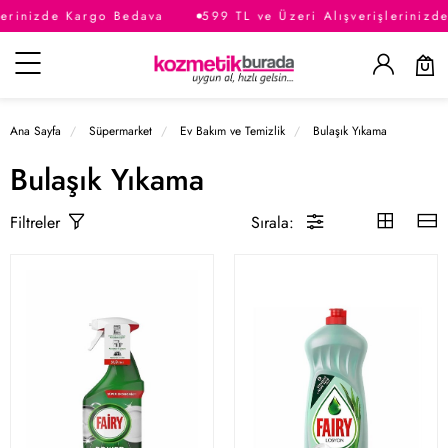
inizde Kargo Bedava
599 TL ve Üzeri Alışverişlerinizde K
Kategoriler
Ana Sayfa
Süpermarket
Ev Bakım ve Temizlik
Bulaşık Yıkama
Bulaşık Yıkama
Sırala:
Filtreler