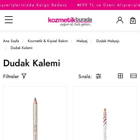
ışverişlerinizde Kargo Bedava
599 TL ve Üzeri Alışverişl
Kategoriler
Ana Sayfa
Kozmetik & Kişisel Bakım
Makyaj
Dudak Makyajı
Dudak Kalemi
Dudak Kalemi
Sırala:
Filtreler