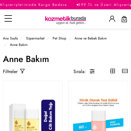
Alışverişlerinizde Kargo Bedava
599 TL ve Üzeri Alışveri
Kategoriler
Ana Sayfa
Süpermarket
Pet Shop
Anne ve Bebek Bakım
Anne Bakım
Anne Bakım
Sırala:
Filtreler