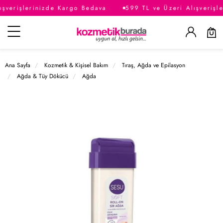
şverişlerinizde Kargo Bedava
599 TL ve Üzeri Alışverişle
Kategoriler
Ana Sayfa
Kozmetik & Kişisel Bakım
Tıraş, Ağda ve Epilasyon
Ağda & Tüy Dökücü
Ağda