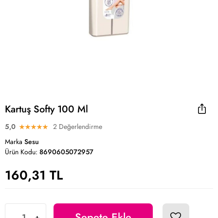
Kartuş Softy 100 Ml
5,0
2 Değerlendirme
Marka
Sesu
Ürün Kodu:
8690605072957
160,31 TL
Sepete Ekle
-
+