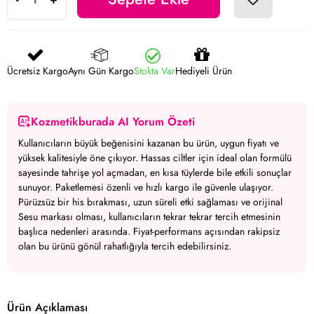
Ücretsiz Kargo
Aynı Gün Kargo
Stokta Var
Hediyeli Ürün
Kozmetikburada AI Yorum Özeti
Kullanıcıların büyük beğenisini kazanan bu ürün, uygun fiyatı ve
yüksek kalitesiyle öne çıkıyor. Hassas ciltler için ideal olan formülü
sayesinde tahrişe yol açmadan, en kısa tüylerde bile etkili sonuçlar
sunuyor. Paketlemesi özenli ve hızlı kargo ile güvenle ulaşıyor.
Pürüzsüz bir his bırakması, uzun süreli etki sağlaması ve orijinal
Sesu markası olması, kullanıcıların tekrar tekrar tercih etmesinin
başlıca nedenleri arasında. Fiyat-performans açısından rakipsiz
olan bu ürünü gönül rahatlığıyla tercih edebilirsiniz.
Ürün Açıklaması