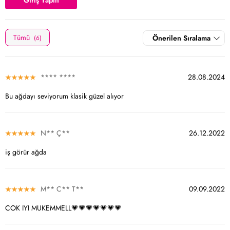
Tümü
Önerilen Sıralama
(6)
**** ****
28.08.2024
Bu ağdayı seviyorum klasik güzel alıyor
N** Ç**
26.12.2022
iş görür ağda
M** C** T**
09.09.2022
COK IYI MUKEMMELL💗💗💗💗💗💗💗