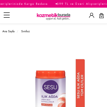
erişlerinizde Kargo Bedava
599 TL ve Üzeri Alışverişleri
Kategoriler
Ana Sayfa
Sınıfsız