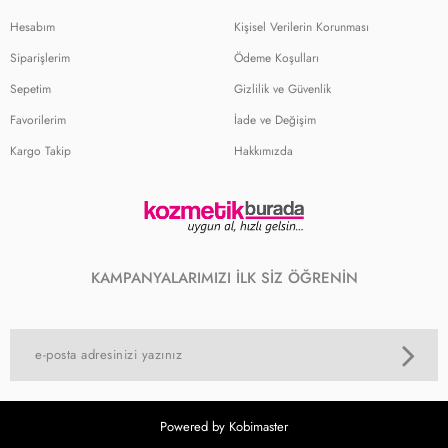
Hesabım
Kişisel Verilerin Korunması
Siparişlerim
Ödeme Koşulları
Sepetim
Gizlilik ve Güvenlik
Favorilerim
İade ve Değişim
Kargo Takip
Hakkımızda
KAMPANYALARIMIZI İLK SİZ ÖĞRENİN
Powered by Kobimaster