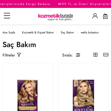
verişlerinizde Kargo Bedava
599 TL ve Üzeri Alışverişler
Kategoriler
Ana Sayfa
Kozmetik & Kişisel Bakım
Saç Bakım
wella koleston
Saç Bakım
Sırala:
Filtreler