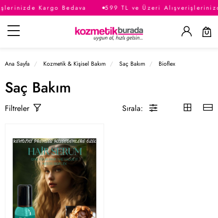
işlerinizde Kargo Bedava
599 TL ve Üzeri Alışverişlerini
Kategoriler
Ana Sayfa
Kozmetik & Kişisel Bakım
Saç Bakım
Bioflex
Saç Bakım
Sırala:
Filtreler