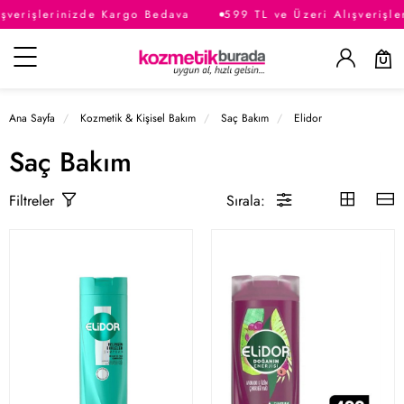
verişlerinizde Kargo Bedava
599 TL ve Üzeri Alışverişle
Kategoriler
Ana Sayfa
Kozmetik & Kişisel Bakım
Saç Bakım
Elidor
Saç Bakım
Sırala:
Filtreler