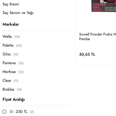
Saç Kremi
Saç Serum ve Yağı
Saç Fırçası ve Tarak
Markalar
Saç Açıcı Sprey
Sowell Powder Pudra W
Wella
(93)
Saç Bakım Seti
Pembe
Palette
(45)
Saç Toniği
Gliss
50,63 TL
(16)
Pantene
(16)
Morfose
(12)
Clear
(11)
Bioblas
(10)
Head&Shoulders
(10)
Fiyat Aralığı
PALETTE DELUXE
(10)
0 - 250 TL
(2)
Urban Care