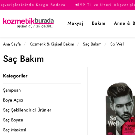
şverişlerinizde Kargo Bedava
599 TL ve Üzeri Alışverişl
Makyaj
Bakım
Anne & 
Ana Sayfa
Kozmetik & Kişisel Bakım
Saç Bakım
So Well
Saç Bakım
Kategoriler
Şampuan
Boya Açıcı
Saç Şekillendirici Ürünler
Saç Boyası
Saç Maskesi