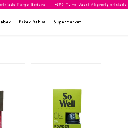
erinizde Kargo Bedava
599 TL ve Üzeri Alışverişlerinizde
Bebek
Erkek Bakım
Süpermarket