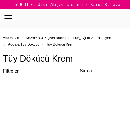
599 TL ve Üzeri Alışverişlerinizde Kargo Bedava
5
Kategoriler
Ana Sayfa
Kozmetik & Kişisel Bakım
Tıraş, Ağda ve Epilasyon
Ağda & Tüy Dökücü
Tüy Dökücü Krem
Tüy Dökücü Krem
Sırala:
Filtreler