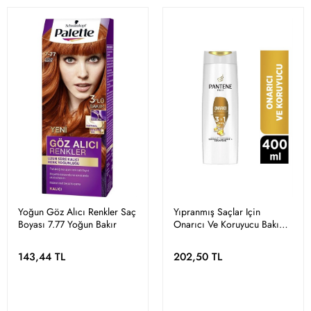
Yoğun Göz Alıcı Renkler Saç
Yıpranmış Saçlar Için
Boyası 7.77 Yoğun Bakır
Onarıcı Ve Koruyucu Bakım
3'ü 1 Arada Şampuan 400
ml
143,44 TL
202,50 TL