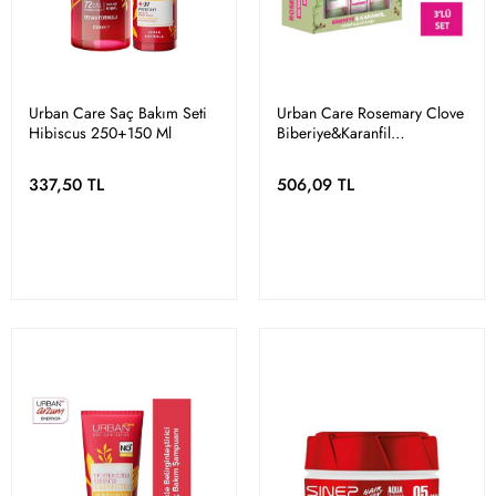
Urban Care Saç Bakım Seti
Urban Care Rosemary Clove
Hibiscus 250+150 Ml
Biberiye&Karanfil
Canlandırıcı ve Güçlendirici
Şampuan&Yağ&Su Set
337,50 TL
506,09 TL