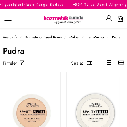
lışverişlerinizde Kargo Bedava
599 TL ve Üzeri Alışveriş
Kategoriler
Ana Sayfa
Kozmetik & Kişisel Bakım
Makyaj
Ten Makyajı
Pudra
Pudra
Sırala:
Filtreler