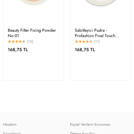
Beauty Filter Fixing Powder
Sabitleyici Pudra -
No:01
Profashion Final Touch
Fixing Powder No 00
(15)
(11)
168,75 TL
168,75 TL
Hesabım
Kişisel Verilerin Korunması
Siparişlerim
Ödeme Koşulları