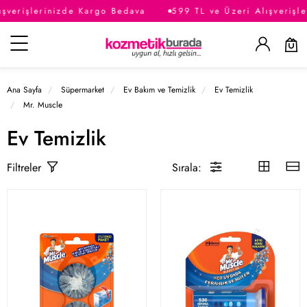
verişlerinizde Kargo Bedava
599 TL ve Üzeri Alışverişle
Kategoriler
Ana Sayfa
Süpermarket
Ev Bakım ve Temizlik
Ev Temizlik
Mr. Muscle
Ev Temizlik
Sırala:
Filtreler