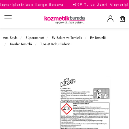
ışverişlerinizde Kargo Bedava
599 TL ve Üzeri Alışveriş
Kategoriler
Ana Sayfa
Süpermarket
Ev Bakım ve Temizlik
Ev Temizlik
Tuvalet Temizlik
Tuvalet Koku Giderici