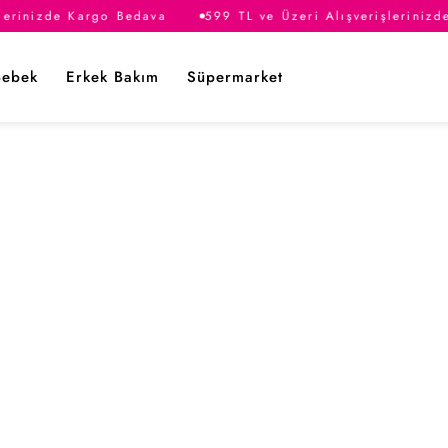
lerinizde Kargo Bedava
599 TL ve Üzeri Alışverişlerinizd
Bebek
Erkek Bakım
Süpermarket