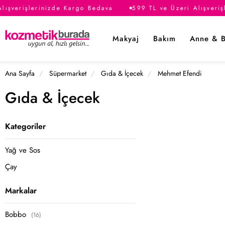
lışverişlerinizde Kargo Bedava
599 TL ve Üzeri Alışveriş
Makyaj
Bakım
Anne & 
Ana Sayfa
Süpermarket
Gıda & İçecek
Mehmet Efendi
Gıda & İçecek
Kategoriler
Yağ ve Sos
Çay
Markalar
Bobbo
(16)