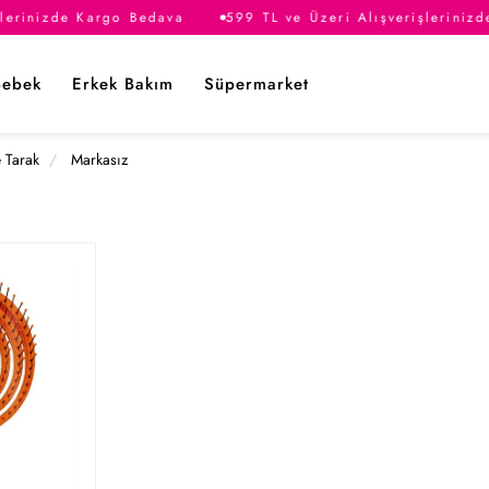
lerinizde Kargo Bedava
599 TL ve Üzeri Alışverişlerinizd
Bebek
Erkek Bakım
Süpermarket
e Tarak
Markasız