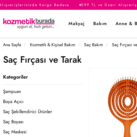
lışverişlerinizde Kargo Bedava
599 TL ve Üzeri Alışveriş
Makyaj
Bakım
Anne & 
Ana Sayfa
Kozmetik & Kişisel Bakım
Saç Bakım
Saç Fırçası v
Saç Fırçası ve Tarak
Kategoriler
Şampuan
Boya Açıcı
Saç Şekillendirici Ürünler
Saç Boyası
Saç Maskesi