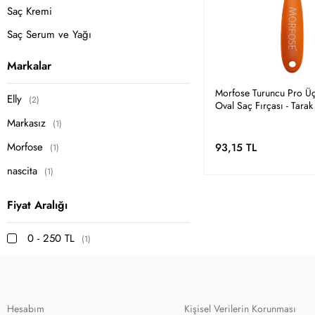
Saç Kremi
Saç Serum ve Yağı
Saç Fırçası ve Tarak
Markalar
Saç Açıcı Sprey
Morfose Turuncu Pro Üç
Elly
(2)
Saç Bakım Seti
Oval Saç Fırçası - Tarak
Markasız
(1)
Saç Toniği
Morfose
93,15 TL
(1)
nascita
(1)
Fiyat Aralığı
0 - 250 TL
(1)
Hesabım
Kişisel Verilerin Korunması