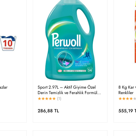
azlar
Sport 2.97L – Aktif Giyime Özel
8 Kg Kar 
Derin Temizlik ve Ferahlık Formülü
Renkliler
(54 Yıkama )
(1)
286,88 TL
555,19 