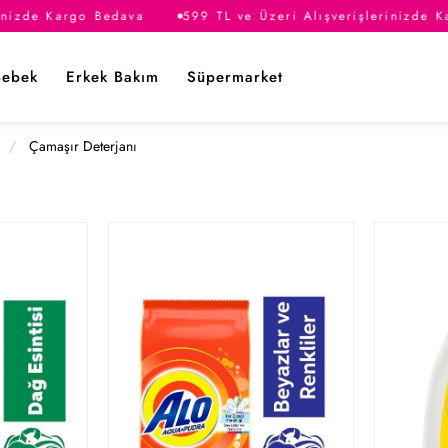
e Kargo Bedava
599 TL ve Üzeri Alışverişlerinizde Kargo 
Bebek
Erkek Bakım
Süpermarket
Çamaşır Deterjanı