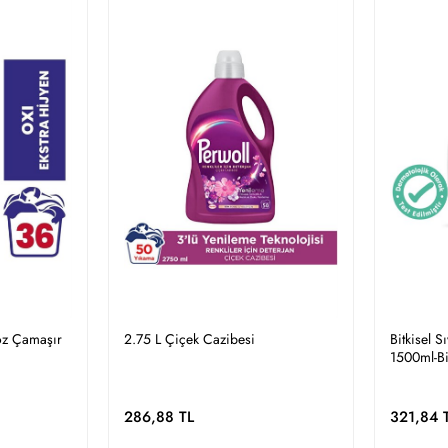
Toz Çamaşır
2.75 L Çiçek Cazibesi
Bitkisel S
1500ml-Bi
Renkli&be
286,88 TL
321,84 