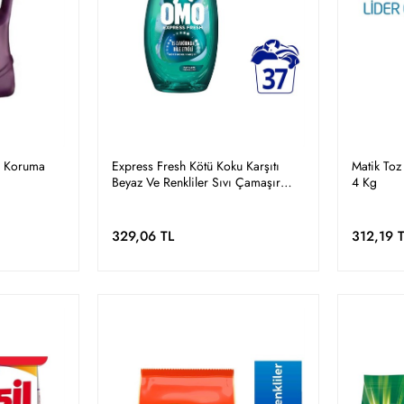
an Koruma
Express Fresh Kötü Koku Karşıtı
Matik Toz
Beyaz Ve Renkliler Sıvı Çamaşır
4 Kg
Deterjanı 1480 ml
329,06 TL
312,19 