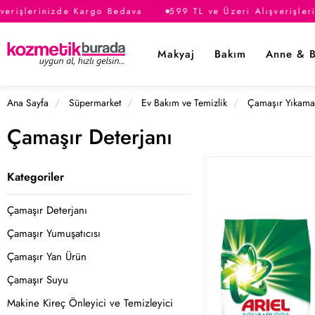
lerinizde Kargo Bedava
599 TL ve Üzeri Alışverişlerinizd
Makyaj
Bakım
Anne & 
Ana Sayfa
Süpermarket
Ev Bakım ve Temizlik
Çamaşır Yıkama
Çamaşır Deterjanı
Kategoriler
Çamaşır Deterjanı
Çamaşır Yumuşatıcısı
Çamaşır Yan Ürün
Çamaşır Suyu
Makine Kireç Önleyici ve Temizleyici