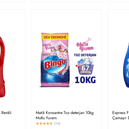
n Renkli
Matik Konsantre Toz deterjan 10kg
Express F
Mutlu Yuvam
Çamaşır D
(14)