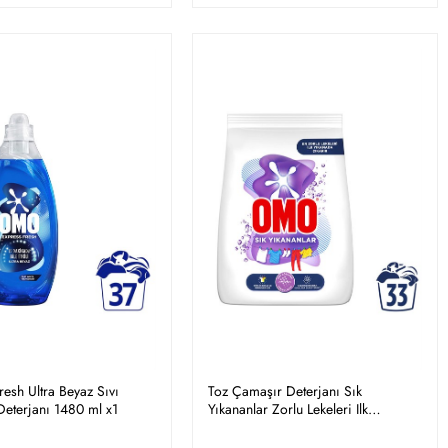
resh Ultra Beyaz Sıvı
Toz Çamaşır Deterjanı Sık
eterjanı 1480 ml x1
Yıkananlar Zorlu Lekeleri Ilk
Yıkamada Çıkarır 5 Kgx1