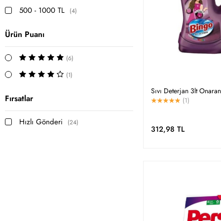
500 - 1000 TL
(4)
Ürün Puanı
(6)
(1)
Sıvı Deterjan 3lt Onar
Fırsatlar
(1)
Hızlı Gönderi
(24)
312,98 TL