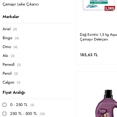
Çamaşır Leke Çıkarıcı
Markalar
Ariel
(5)
Dağ Esintisi 1,5 kg Aq
Bingo
(4)
Çamaşır Deterjanı
Omo
(4)
185,63 TL
Alo
(3)
Perwoll
(3)
Persil
(2)
Calgon
(1)
Dalin
(1)
Fiyat Aralığı
Life by Fakir
(1)
0 - 250 TL
(5)
250 TL - 500 TL
(15)