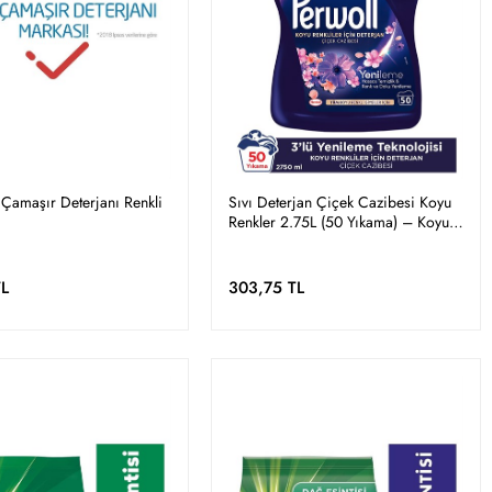
 Çamaşır Deterjanı Renkli
Sıvı Deterjan Çiçek Cazibesi Koyu
Renkler 2.75L (50 Yıkama) – Koyu
Renkler İçin Bakım Deterjanı
TL
303,75 TL