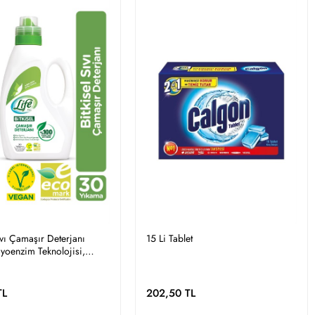
ıvı Çamaşır Deterjanı
15 Li Tablet
yoenzim Teknolojisi,
yaz, %100 Doğal Temizlik
TL
202,50 TL