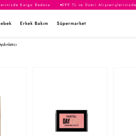
lerinizde Kargo Bedava
599 TL ve Üzeri Alışverişlerinizd
Bebek
Erkek Bakım
Süpermarket
Aydınlatıcı