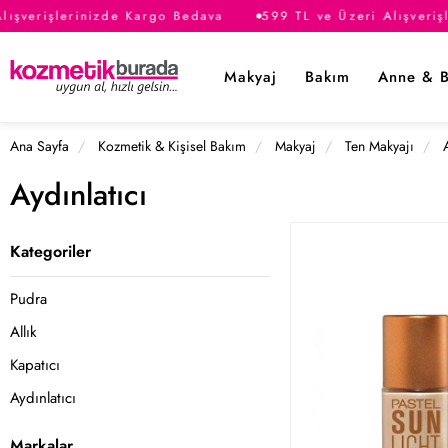
ışverişlerinizde Kargo Bedava
599 TL ve Üzeri Alışveriş
Makyaj
Bakım
Anne & 
Ana Sayfa
Kozmetik & Kişisel Bakım
Makyaj
Ten Makyajı
Aydınlatıcı
Kategoriler
Pudra
Allık
Kapatıcı
Aydınlatıcı
Markalar