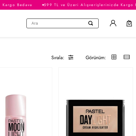
e Kargo Bedava
599 TL ve Üzeri Alışverişlerinizde Kargo 
Sırala:
Görünüm: