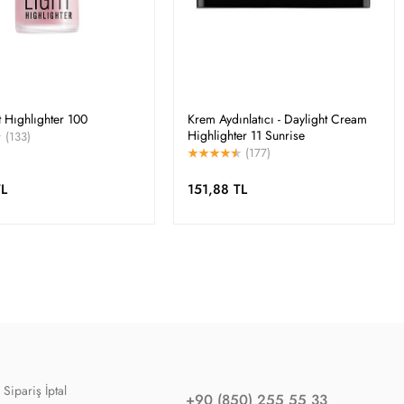
 Hıghlıghter 100
Krem Aydınlatıcı - Daylight Cream
Highlighter 11 Sunrise
(133)
(177)
TL
151,88 TL
Sipariş İptal
+90 (850) 255 55 33