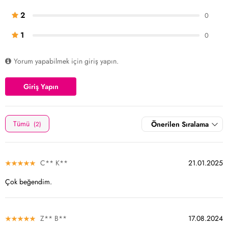
2
0
1
0
Yorum yapabilmek için giriş yapın.
Giriş Yapın
Tümü
Önerilen Sıralama
(2)
C** K**
21.01.2025
Çok beğendim.
Z** B**
17.08.2024