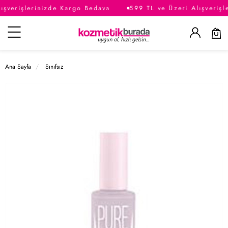
şverişlerinizde Kargo Bedava
599 TL ve Üzeri Alışverişl
Kategoriler
Ana Sayfa
Sınıfsız