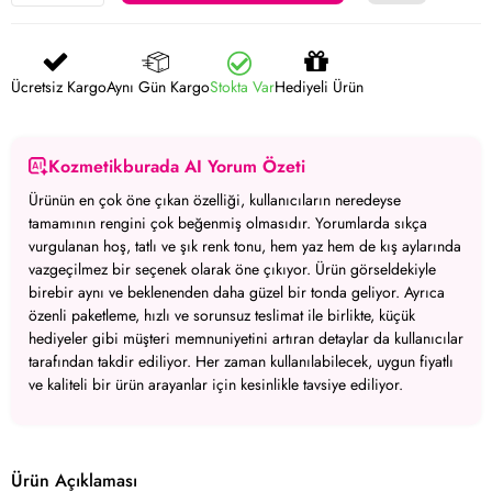
Ücretsiz Kargo
Aynı Gün Kargo
Stokta Var
Hediyeli Ürün
Kozmetikburada AI Yorum Özeti
Ürünün en çok öne çıkan özelliği, kullanıcıların neredeyse
tamamının rengini çok beğenmiş olmasıdır.
Yorumlarda sıkça
vurgulanan
hoş, tatlı ve şık renk tonu
, hem yaz hem de kış aylarında
vazgeçilmez bir seçenek olarak öne çıkıyor.
Ürün görseldekiyle
birebir aynı ve beklenenden daha güzel bir tonda
geliyor. Ayrıca
özenli paketleme, hızlı ve sorunsuz teslimat
ile birlikte, küçük
hediyeler gibi müşteri memnuniyetini artıran detaylar da kullanıcılar
tarafından takdir ediliyor.
Her zaman kullanılabilecek, uygun fiyatlı
ve kaliteli bir ürün
arayanlar için kesinlikle tavsiye ediliyor.
Ürün Açıklaması