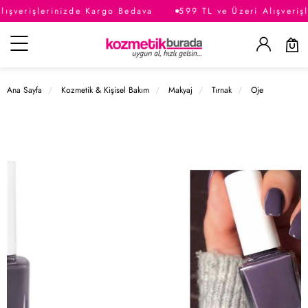
lışverişlerinizde Kargo Bedava
599 TL ve Üzeri Alışveriş
Kategoriler
Ana Sayfa
Kozmetik & Kişisel Bakım
Makyaj
Tırnak
Oje