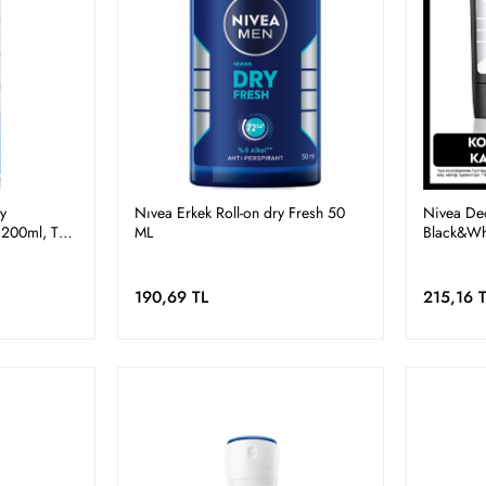
y
Nıvea Erkek Roll-on dry Fresh 50
Nivea Deo
 200ml, Ter
ML
Black&Whı
hlık
190,69 TL
215,16 