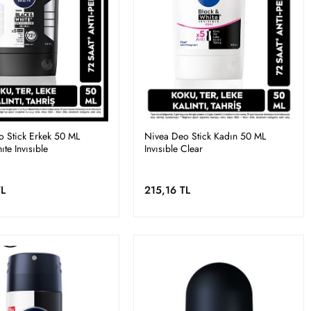
 Stick Erkek 50 ML
Nivea Deo Stick Kadın 50 ML
te Invısıble
Invısıble Clear
TL
215,16 TL