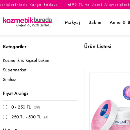
rişlerinizde Kargo Bedava
599 TL ve Üzeri Alışverişlerin
Makyaj
Bakım
Anne & 
Ürün Listesi
Kategoriler
Kozmetik & Kişisel Bakım
Süpermarket
Sınıfsız
Fiyat Aralığı
0 - 250 TL
(39)
250 TL - 500 TL
(4)