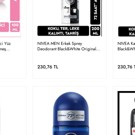
ci Yüz
NIVEA MEN Erkek Sprey
NIVEA Ka
neş
Deodorant Black&White Original
Black&Whi
endirici,
200ml, 72 Saat Ter Koruması, Leke
72 Saat T
Karşıtı, Alkolsüz
Karşıtı,Al
230,76 TL
230,76 