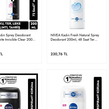
dın Sprey Deodorant
NIVEA Kadın Fresh Natural Sprey
te Invisible Clear 200ml,
Deodorant 200ml, 48 Saat Ter
er Koruması, Leke
Koruması, Alüminyum İçermez,
kolsüz
Pudrasız
TL
230,76 TL