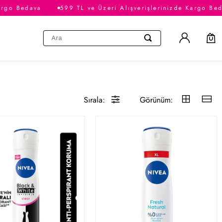
go Bedava
599 TL ve Üzeri Alışverişlerinizde Kargo Bedav
Sırala:
Görünüm: