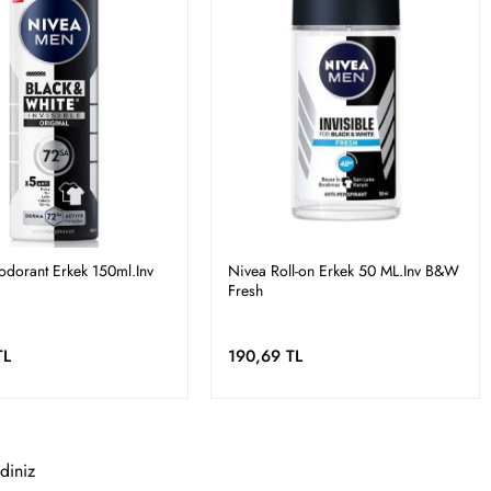
dorant Erkek 150ml.Inv
Nivea Roll-on Erkek 50 ML.Inv B&W
Fresh
TL
190,69 TL
diniz