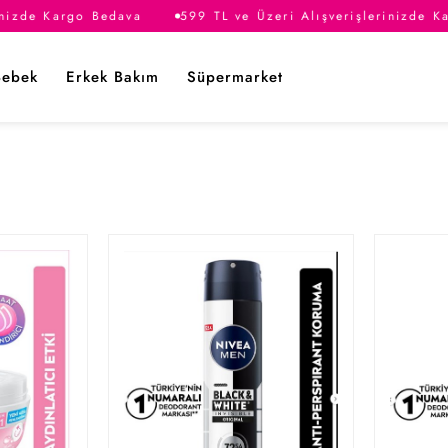
izde Kargo Bedava
599 TL ve Üzeri Alışverişlerinizde Kar
Bebek
Erkek Bakım
Süpermarket