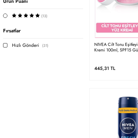
Ürün Puanı
(13)
Fırsatlar
NIVEA Cilt Tonu Eşitleyi
Hızlı Gönderi
(31)
Kremi 100ml, SPF15 Gü
Koruyucu, 48 Saat Neml
Koyu Leke Görünümü
445,31 TL