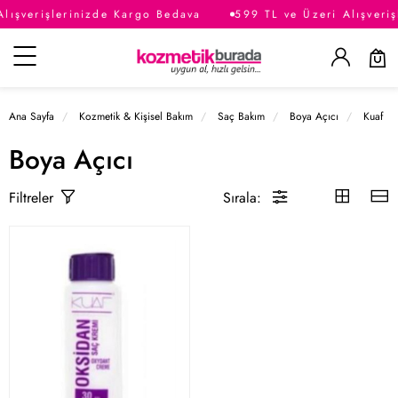
lışverişlerinizde Kargo Bedava
599 TL ve Üzeri Alışveri
Kategoriler
Ana Sayfa
Kozmetik & Kişisel Bakım
Saç Bakım
Boya Açıcı
Kuaf
Boya Açıcı
Sırala:
Filtreler