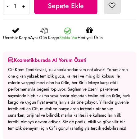
Sepete Ekle
-
+
Ücretsiz Kargo
Aynı Gün Kargo
Stokta Var
Hediyeli Ürün
Kozmetikburada AI Yorum Özeti
Cif Krem Temizleyici
, kullanıcılarından tam not alıyor! Yorumlarda
öne çıkan
yüksek temizlik gücü
,
kalitesi
ve
mis gibi kokusu
ile
evlerin vazgeçilmezi olan bu ürün,
her türlü lekeye karşı etkili
performansıyla beğeni topluyor.
Sağlam ve özenli paketleme
sayesinde hiçbir akma veya hasar olmadan teslim edilen ürün,
hızlı
kargo
ve
uygun fiyat
avantajlarıyla da öne çıkıyor. Yıllardır güvenle
tercih edilen Cif,
mutfak ve banyolarda tertemiz bir sonuç
sunarken,
orijinal ve bilindik marka kalitesi
ile kullanıcıların ilk
tercihi olmaya devam ediyor. Siz de
pratik, etkili ve güvenilir bir
temizlik deneyimi
için Cif’i gönül rahatlığıyla tercih edebilirsiniz!