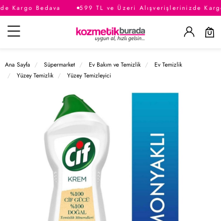
de Kargo Bedava
599 TL ve Üzeri Alışverişlerinizde Kargo
Kategoriler
Ana Sayfa
Süpermarket
Ev Bakım ve Temizlik
Ev Temizlik
Yüzey Temizlik
Yüzey Temizleyici