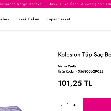
lerinizde Kargo Bedava
599 TL ve Üzeri Alışverişlerinizd
Bebek
Erkek Bakım
Süpermarket
Koleston Tüp Saç B
Marka
Wella
Ürün Kodu:
4056800629022
101,25 TL
-
+