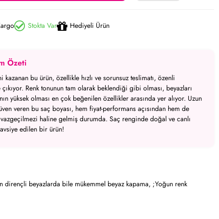
Kargo
Stokta Var
Hediyeli Ürün
m Özeti
 kazanan bu ürün, özellikle hızlı ve sorunsuz teslimatı, özenli
 çıkıyor.
Renk tonunun tam olarak beklendiği gibi olması, beyazları
ın yüksek olması en çok beğenilen özellikler arasında yer alıyor.
Uzun
e güven veren bu saç boyası, hem fiyat-performans açısından hem de
ın vazgeçilmezi haline gelmiş durumda.
Saç renginde doğal ve canlı
tavsiye edilen bir ürün!
;En dirençli beyazlarda bile mükemmel beyaz kapama, ;Yoğun renk