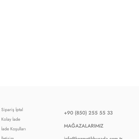
Sipariş İptal
+90 (850) 255 55 33
Kolay İade
MAĞAZALARIMIZ
İade Koşulları
İletişim
info@kozmetikburada.com.tr