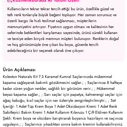
Kozmetikburada AI Yorum Özeti
Kullanıcıların tekrar tekrar tercih ettiği bu ürün, özellikle güzel ve
tatlı renk tonlarıyla büyük beğeni topluyor.
Her zaman sorunsuz ve
özenli kargo ile hızlı teslimat sağlanması, müşterilerin
memnuniyetini artırıyor.
Fiyatının uygun olması ve kalitesinin her
seferinde beklentileri karşılaması sayesinde, ürünü sürekli kullanan
ve tavsiye eden birçok memnun müşteri bulunuyor.
Renklerin doğal
ve hoş görünümüyle öne çıkan bu boya, güvenle tercih
edebileceğiniz bir seçenek olarak öne çıkıyor.
Ürün Açıklaması
Koleston Naturals Kit 7.3 Karamel Kumral Saçlarınızda mükemmel
kapama sağlayarak bakımlı gözükmesini sağlar.; ; Saçlarınıza 8 haftaya
kadar süren yoğun renkler, sağlıklı bir görünüm verir.; ; Mükemmel
beyaz kapama sağlar.; ; Sarı saçlar için papatya, kahverengi saçlar için
ağaç kabuğu, kızıl saçlar için nar özleriyle zenginleştirilmiştir.; ; Set
İçeriği: 1 Adet Tüp Krem Boya 1 Adet Oksidasyon Kremi 1 Adet Renk
Sabitleyici Bakım Kremi 1 Adet Kullanım Kılavuzu 1 Çift Eldiven Kullanım
Şekli: Krem boya ve oksidanı karıştırarak boyanızı hazırlayın ve saçınıza
uygulayın.; ; Saçlarınızı yıkadıktan sonra bakım kremini kullanabilirsiniz.