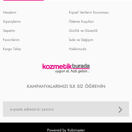
Hesabım
Kişisel Verilerin Korunması
Siparişlerim
Ödeme Koşulları
Sepetim
Gizlilik ve Güvenlik
Favorilerim
İade ve Değişim
Kargo Takip
Hakkımızda
KAMPANYALARIMIZI İLK SİZ ÖĞRENİN
Powered by Kobimaster