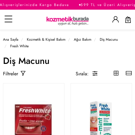
Alışverişlerinizde Kargo Bedava
599 TL ve Üzeri Alışveri
Kategoriler
Ana Sayfa
Kozmetik & Kişisel Bakım
Ağız Bakım
Diş Macunu
Fresh White
Diş Macunu
Sırala:
Filtreler