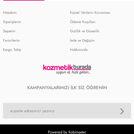
Hesabım
Kişisel Verilerin Korunması
Siparişlerim
Ödeme Koşulları
Sepetim
Gizlilik ve Güvenlik
Favorilerim
İade ve Değişim
Kargo Takip
Hakkımızda
KAMPANYALARIMIZI İLK SİZ ÖĞRENİN
Powered by Kobimaster